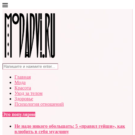
Главная
Мода
Красота
Уход за телом
Здоровье
Психология отношений
Это популярно
Не надо никого обольщать: 5 «правил гейши», как
влюбить в себя мужчину