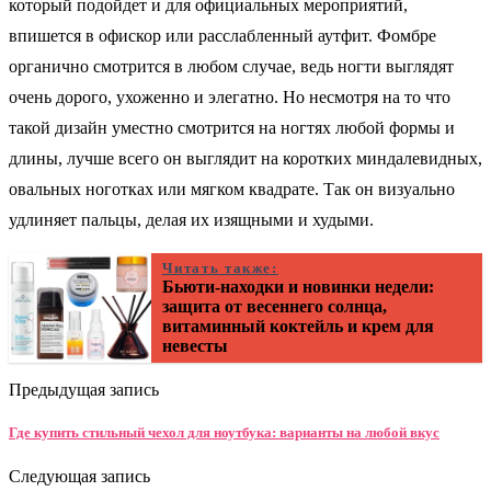
который подойдет и для официальных мероприятий,
впишется в офискор или расслабленный аутфит. Фомбре
органично смотрится в любом случае, ведь ногти выглядят
очень дорого, ухоженно и элегатно. Но несмотря на то что
такой дизайн уместно смотрится на ногтях любой формы и
длины, лучше всего он выглядит на коротких миндалевидных,
овальных ноготках или мягком квадрате. Так он визуально
удлиняет пальцы, делая их изящными и худыми.
Читать также:
Бьюти-находки и новинки недели:
защита от весеннего солнца,
витаминный коктейль и крем для
невесты
Предыдущая запись
Где купить стильный чехол для ноутбука: варианты на любой вкус
Следующая запись