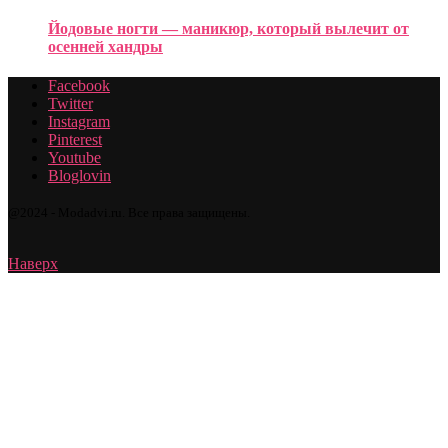
Йодовые ногти — маникюр, который вылечит от
осенней хандры
Facebook
Twitter
Instagram
Pinterest
Youtube
Bloglovin
@2024 - Modadvi.ru. Все права защищены.
Наверх