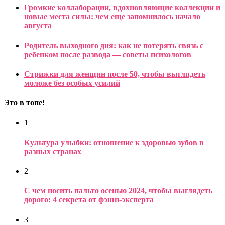
Громкие коллаборации, вдохновляющие коллекции и
новые места силы: чем еще запомнилось начало
августа
Родитель выходного дня: как не потерять связь с
ребенком после развода — советы психологов
Стрижки для женщин после 50, чтобы выглядеть
моложе без особых усилий
Это в топе!
1
Культура улыбки: отношение к здоровью зубов в
разных странах
2
С чем носить пальто осенью 2024, чтобы выглядеть
дорого: 4 секрета от фэшн-эксперта
3