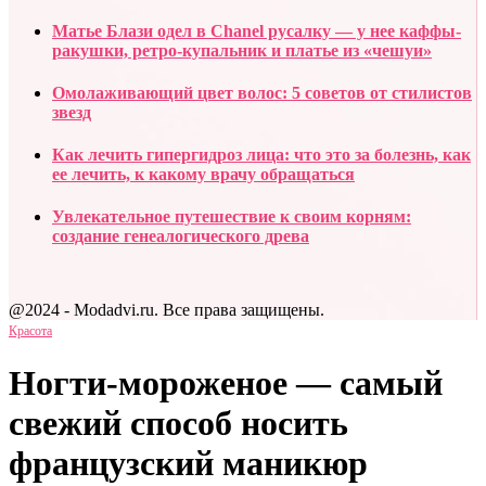
Матье Блази одел в Chanel русалку — у нее каффы-
ракушки, ретро-купальник и платье из «чешуи»
Омолаживающий цвет волос: 5 советов от стилистов
звезд
Как лечить гипергидроз лица: что это за болезнь, как
ее лечить, к какому врачу обращаться
Увлекательное путешествие к своим корням:
создание генеалогического древа
@2024 - Modadvi.ru. Все права защищены.
Красота
Ногти-мороженое — самый
свежий способ носить
французский маникюр