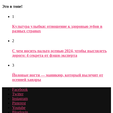
Это в топе!
1
Культура улыбки: отношение к здоровью зубов в
разных странах
2
С чем носить пальто осенью 2024, чтобы выглядеть
дорого: 4 секрета от фэшн-эксперта
3
Йодовые ногти — маникюр, который вылечит от
осенней хандры
Facebook
Twitter
Instagram
Pinterest
Youtube
Bloglovin