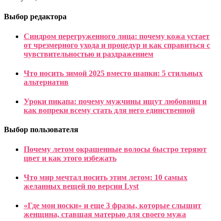
Выбор редактора
Синдром перегруженного лица: почему кожа устает
от чрезмерного ухода и процедур и как справиться с
чувствительностью и раздражением
Что носить зимой 2025 вместо шапки: 5 стильных
альтернатив
Уроки пикапа: почему мужчины ищут любовниц и
как вопреки всему стать для него единственной
Выбор пользователя
Почему летом окрашенные волосы быстро теряют
цвет и как этого избежать
Что мир мечтал носить этим летом: 10 самых
желанных вещей по версии Lyst
«Где мои носки» и еще 3 фразы, которые слышит
женщина, ставшая матерью для своего мужа