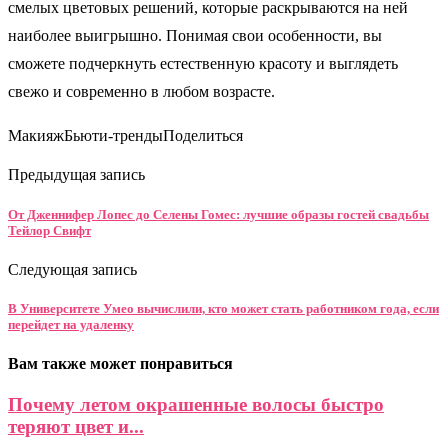
смелых цветовых решений, которые раскрываются на ней
наиболее выигрышно. Понимая свои особенности, вы
сможете подчеркнуть естественную красоту и выглядеть
свежо и современно в любом возрасте.
МакияжБьюти-трендыПоделиться
Предыдущая запись
От Дженнифер Лопес до Селены Гомес: лучшие образы гостей свадьбы
Тейлор Свифт
Следующая запись
В Университете Умео вычислили, кто может стать работником года, если
перейдет на удаленку
Вам также может понравиться
Почему летом окрашенные волосы быстро
теряют цвет и...