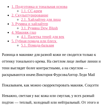
1.
Подготовка и тональная основа
1.1.
CC-крем
2.
Скульптурирование
2.1.
Хайлайтер для лица
3.
Румяна и хайлайтер
3.1.
Румяна Dew Blush
4.
Макияж глаз
4.1.
Палетка теней для век
5.
Губная помада или блеск
5.1.
Помада-бальзам
Разница в макияже для разной кожи не сводится только к
оттенку тонального крема. На светлом лице любые линии и
тени выглядят более контрастными, а на смуглом —
раскрываются иначе.Виктория ФурсоваАвтор Леди Mail
Показываем, как можно скорректировать макияж. Соцсети
Неважно, светлая у вас кожа или смуглая, у всех разный
подтон — теплый, холодный или нейтральный. От этого и