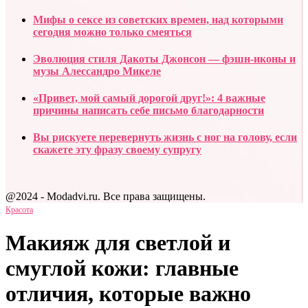
Мифы о сексе из советских времен, над которыми
сегодня можно только смеяться
Эволюция стиля Дакоты Джонсон — фэшн-иконы и
музы Алессандро Микеле
«Привет, мой самый дорогой друг!»: 4 важные
причины написать себе письмо благодарности
Вы рискуете перевернуть жизнь с ног на голову, если
скажете эту фразу своему супругу
@2024 - Modadvi.ru. Все права защищены.
Красота
Макияж для светлой и
смуглой кожи: главные
отличия, которые важно