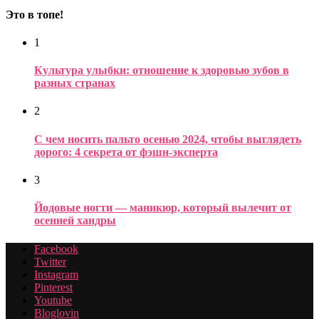
Это в топе!
1
Культура улыбки: отношение к здоровью зубов в
разных странах
2
С чем носить пальто осенью 2024, чтобы выглядеть
дорого: 4 секрета от фэшн-эксперта
3
Йодовые ногти — маникюр, который вылечит от
осенней хандры
Facebook
Twitter
Instagram
Pinterest
Youtube
Bloglovin