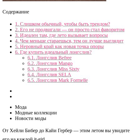
Содержание
1.
Слишком обычный, чтобы быть трендом?
2.
Его не продвигали — он просто стал фаворитом
3.
Идеален там, где лето вызывает вопросы
4.
Чем меньше стараешься, тем он лучше выглядит
5.
Неровный край как новая точка опоры
6.
Где купить идеальный лонгслив?
6.1.
Лонгслив Befree
6.2.
Лонгслив Mango
6.3.
Лонгслив Miss Sixty
6.4.
Лонгслив SELA
6.5.
Лонгслив Mark Formelle
Мода
Модные коллекции
Новости моды
От Хейли Бибер до Кайи Гербер — этим летом вы увидите
его на каждой it-girl.