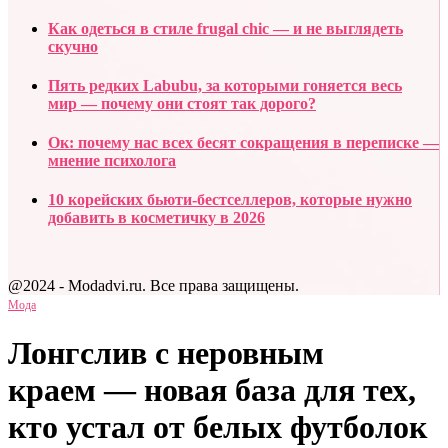
Как одеться в стиле frugal chic — и не выглядеть
скучно
Пять редких Labubu, за которыми гоняется весь
мир — почему они стоят так дорого?
Ок: почему нас всех бесят сокращения в переписке —
мнение психолога
10 корейских бьюти-бестселлеров, которые нужно
добавить в косметичку в 2026
@2024 - Modadvi.ru. Все права защищены.
Мода
Лонгслив с неровным
краем — новая база для тех,
кто устал от белых футболок