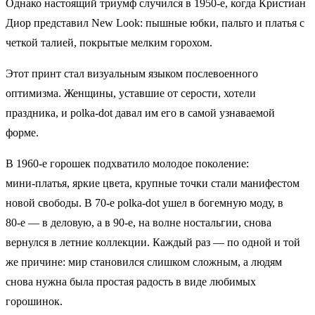
Однако настоящий триумф случился в 1950‑е, когда Кристиан
Диор представил New Look: пышные юбки, пальто и платья с
четкой талией, покрытые мелким горохом.
Этот принт стал визуальным языком послевоенного
оптимизма. Женщины, уставшие от серости, хотели
праздника, и polka-dot давал им его в самой узнаваемой
форме.
В 1960‑е горошек подхватило молодое поколение:
мини‑платья, яркие цвета, крупные точки стали манифестом
новой свободы. В 70‑е polka-dot ушел в богемную моду, в
80‑е — в деловую, а в 90‑е, на волне ностальгии, снова
вернулся в летние коллекции. Каждый раз — по одной и той
же причине: мир становился слишком сложным, а людям
снова нужна была простая радость в виде любимых
горошинок.