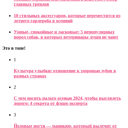
главных трендов
10 стильных аксессуаров, которые переместятся из
летнего гардероба в осенний
Умные, спокойные и ласковые: 5 непопулярных
пород собак, в которых ветеринары души не чают
Это в топе!
1
Культура улыбки: отношение к здоровью зубов в
разных странах
2
С чем носить пальто осенью 2024, чтобы выглядеть
дорого: 4 секрета от фэшн-эксперта
3
Йодовые ногти — маникюр, который вылечит от