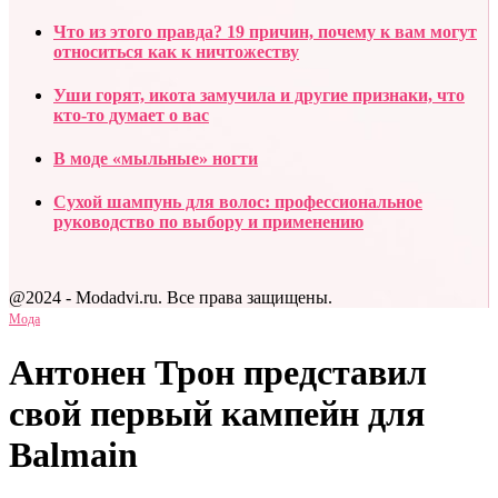
Что из этого правда? 19 причин, почему к вам могут
относиться как к ничтожеству
Уши горят, икота замучила и другие признаки, что
кто-то думает о вас
В моде «мыльные» ногти
Сухой шампунь для волос: профессиональное
руководство по выбору и применению
@2024 - Modadvi.ru. Все права защищены.
Мода
Антонен Трон представил
свой первый кампейн для
Balmain