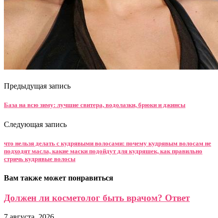
Предыдущая запись
База на всю зиму: лучшие свитера, водолазки, брюки и джинсы
Следующая запись
что нельзя делать с кудрявыми волосами: почему кудрявым волосам не
подходят масла, какие маски подойдут для кудряшек, как правильно
стричь кудрявые волосы
Вам также может понравиться
Должен ли косметолог быть врачом? Ответ
7 августа, 2026