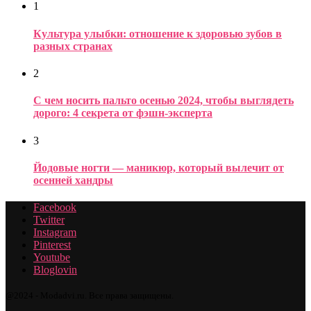
1
Культура улыбки: отношение к здоровью зубов в
разных странах
2
С чем носить пальто осенью 2024, чтобы выглядеть
дорого: 4 секрета от фэшн-эксперта
3
Йодовые ногти — маникюр, который вылечит от
осенней хандры
Facebook
Twitter
Instagram
Pinterest
Youtube
Bloglovin
@2024 - Modadvi.ru. Все права защищены.