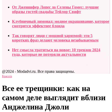
От Дженнифер Лопес до Селены Гомес: лучшие
образы гостей свадьбы Тейлор Свифт
Клубничный лимонад: модное окрашивание, которое
смотрится эффектнее блонда
Так говорят люди с мощной харизмой: эти 5
коротких фраз делают человека незабываемым
Нет смысла тратиться на новое: 10 трендов 2024
года, которые не потеряли актуальности
@2024 - Modadvi.ru. Все права защищены.
Красота
Все ее трещинки: как на
самом деле выглядит вблизи
Анджелина Джоли