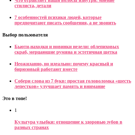
Что отравляет ваши волосы изнутри: мнение
стилиста, детали
7 особенностей психики людей, которые
предпочитают писать сообщения, а не звонить
Выбор пользователя
Бьюти-находки и новинки недели: облепиховых
скраб, мерцающие румяна и эстетичная щетка
Неожиданно, но идеально: почему красный и
бирюзовый работают вместе
Собери слова из 7 букв: простая головоломка «шесть
лепестков» улучшает память и внимание
Это в топе!
1
Культура улыбки: отношение к здоровью зубов в
разных странах