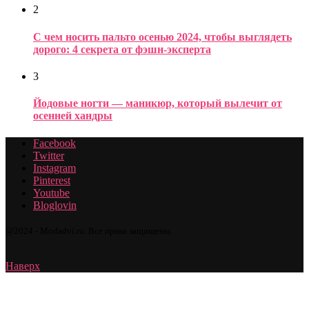
2
С чем носить пальто осенью 2024, чтобы выглядеть
дорого: 4 секрета от фэшн-эксперта
3
Йодовые ногти — маникюр, который вылечит от
осенней хандры
Facebook
Twitter
Instagram
Pinterest
Youtube
Bloglovin
@2024 - Modadvi.ru. Все права защищены.
Наверх