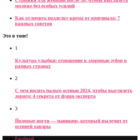
Стрижки для женщин после 50, чтобы выглядеть
моложе без особых усилий
Как отличить подделку крема от оригинала: 7
важных советов
Это в топе!
1
Культура улыбки: отношение к здоровью зубов в
разных странах
2
С чем носить пальто осенью 2024, чтобы выглядеть
дорого: 4 секрета от фэшн-эксперта
3
Йодовые ногти — маникюр, который вылечит от
осенней хандры
Facebook