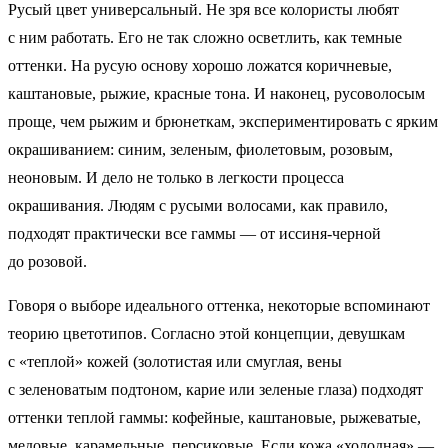
Русый цвет универсальный. Не зря все колористы любят
с ним работать. Его не так сложно осветлить, как темные
оттенки. На русую основу хорошо ложатся коричневые,
каштановые, рыжие, красные тона. И наконец, русоволосым
проще, чем рыжим и брюнеткам, экспериментировать с ярким
окрашиванием: синим, зеленым, фиолетовым, розовым,
неоновым. И дело не только в легкости процесса
окрашивания. Людям с русыми волосами, как правило,
подходят практически все гаммы — от иссиня-черной
до розовой.
Говоря о выборе идеального оттенка, некоторые вспоминают
теорию цветотипов. Согласно этой концепции, девушкам
с «теплой» кожей (золотистая или смуглая, вены
с зеленоватым подтоном, карие или зеленые глаза) подходят
оттенки теплой гаммы: кофейные, каштановые, рыжеватые,
медовые, карамельные, персиковые. Если кожа «холодная» —