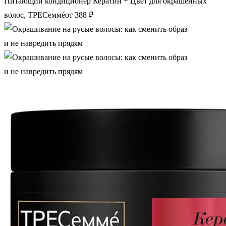
Питающий кондиционер Кератин + Цвет для окрашенных
волос, ТРЕСеммéот 388 ₽