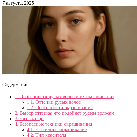
7 августа, 2025
Содержание
1.
Особенности русых волос и их окрашивания
1.1.
Оттенки русых волос
1.2.
Особенности окрашивания
2.
Выбор оттенка: что подойдет русым волосам
3.
Читать ещё:
4.
Безопасные техники окрашивания
4.1.
Частичное окрашивание
4.2.
Тип красителя