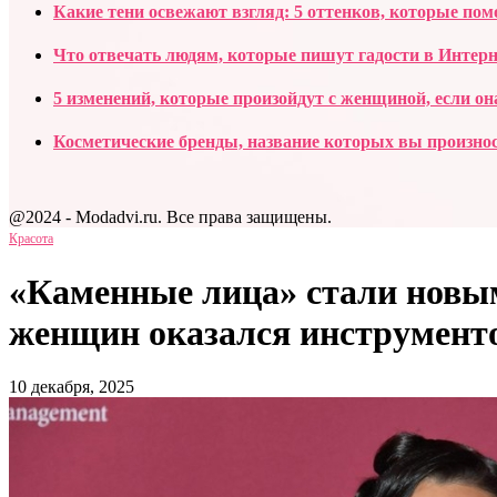
Какие тени освежают взгляд: 5 оттенков, которые пом
Что отвечать людям, которые пишут гадости в Интерн
5 изменений, которые произойдут с женщиной, если он
Косметические бренды, название которых вы произно
@2024 - Modadvi.ru. Все права защищены.
Красота
«Каменные лица» стали новы
женщин оказался инструмент
10 декабря, 2025