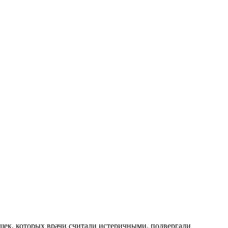
шек, которых врачи считали истеричными, подвергали