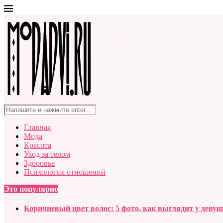
Главная
Мода
Красота
Уход за телом
Здоровье
Психология отношений
Это популярно
Коричневый цвет волос: 5 фото, как выглядит у деву