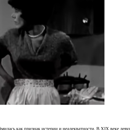
милась как признак истерии и неадекватности. В XIX веке деву