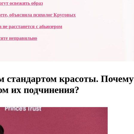
огут освежить образ
ете, объяснила психолог Круговых
а не расстанется с абьюзером
сите неправильно
м стандартом красоты. Почему
ом их подчинения?