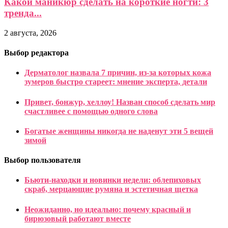
Какой маникюр сделать на короткие ногти: 3
тренда...
2 августа, 2026
Выбор редактора
Дерматолог назвала 7 причин, из-за которых кожа
зумеров быстро стареет: мнение эксперта, детали
Привет, бонжур, хеллоу! Назван способ сделать мир
счастливее с помощью одного слова
Богатые женщины никогда не наденут эти 5 вещей
зимой
Выбор пользователя
Бьюти-находки и новинки недели: облепиховых
скраб, мерцающие румяна и эстетичная щетка
Неожиданно, но идеально: почему красный и
бирюзовый работают вместе