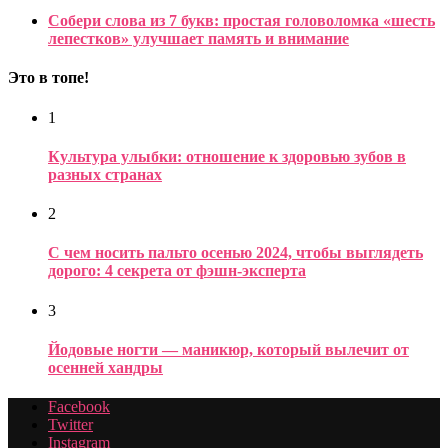
Собери слова из 7 букв: простая головоломка «шесть
лепестков» улучшает память и внимание
Это в топе!
1
Культура улыбки: отношение к здоровью зубов в
разных странах
2
С чем носить пальто осенью 2024, чтобы выглядеть
дорого: 4 секрета от фэшн-эксперта
3
Йодовые ногти — маникюр, который вылечит от
осенней хандры
Facebook
Twitter
Instagram