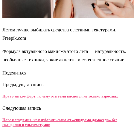
Летом лучше выбирать средства с легкими текстурами.
Freepik.com
Формула актуального макияжа этого лета — натуральность,
необычные техники, яркие акценты и естественное сияние.
Поделиться
Предыдущая запись
Право на комфорт: почему эта тема касается не только взрослых
Следующая запись
Новая эпидемия: как избавить сына от «синдрома домоседа» без
скандалов и ультиматумов