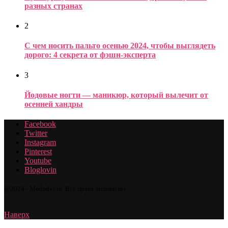
разных странах
2
С чем носить пальто осенью 2024, чтобы выглядеть
дорого: 4 секрета от фэшн-эксперта
3
Йодовые ногти — маникюр, который вылечит от
осенней хандры
Facebook
Twitter
Instagram
Pinterest
Youtube
Bloglovin
@2024 - Modadvi.ru. Все права защищены.
Наверх