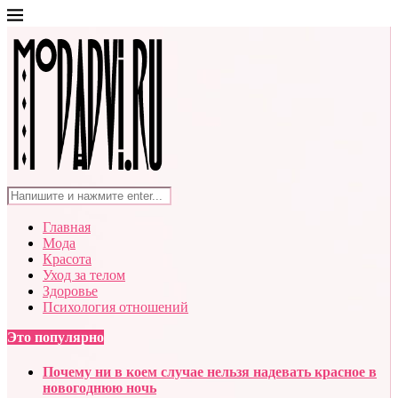
Главная
Мода
Красота
Уход за телом
Здоровье
Психология отношений
Это популярно
Почему ни в коем случае нельзя надевать красное в
новогоднюю ночь