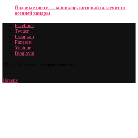
Йодовые ногти — маникюр, который вылечит от
осенней хандры
Facebook
Twitter
Instagram
Pinterest
Youtube
Bloglovin
@2024 - Modadvi.ru. Все права защищены.
Наверх