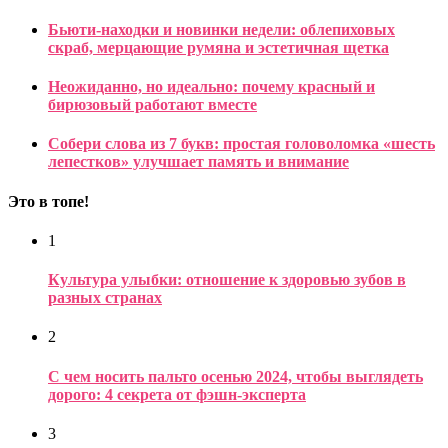
Бьюти-находки и новинки недели: облепиховых
скраб, мерцающие румяна и эстетичная щетка
Неожиданно, но идеально: почему красный и
бирюзовый работают вместе
Собери слова из 7 букв: простая головоломка «шесть
лепестков» улучшает память и внимание
Это в топе!
1
Культура улыбки: отношение к здоровью зубов в
разных странах
2
С чем носить пальто осенью 2024, чтобы выглядеть
дорого: 4 секрета от фэшн-эксперта
3