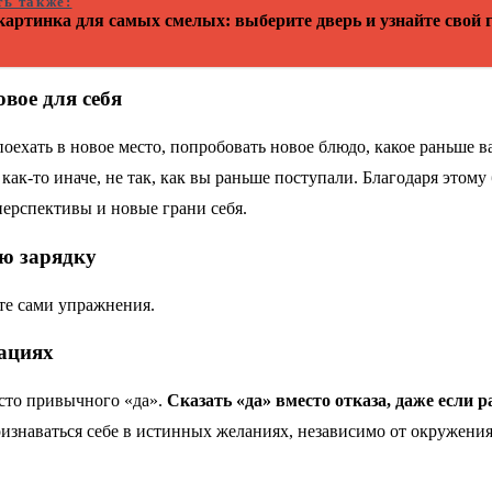
ть также:
картинка для самых смелых: выберите дверь и узнайте свой 
овое для себя
 поехать в новое место, попробовать новое блюдо, какое раньше 
ак-то иначе, не так, как вы раньше поступали. Благодаря этому
перспективы и новые грани себя.
ую зарядку
йте сами упражнения.
уациях
место привычного «да».
Сказать «да» вместо отказа, даже если р
Признаваться себе в истинных желаниях, независимо от окружения