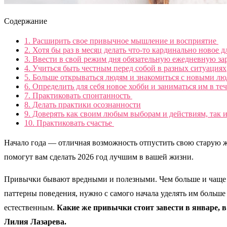
Содержание
1.
Расширить свое привычное мышление и восприятие
2.
Хотя бы раз в месяц делать что-то кардинально новое д
3.
Ввести в свой режим дня обязательную ежедневную за
4.
Учиться быть честным перед собой в разных ситуациях
5.
Больше открываться людям и знакомиться с новыми л
6.
Определить для себя новое хобби и заниматься им в те
7.
Практиковать спонтанность
8.
Делать практики осознанности
9.
Доверять как своим любым выборам и действиям, так 
10.
Практиковать счастье
Начало года — отличная возможность отпустить свою старую жи
помогут вам сделать 2026 год лучшим в вашей жизни.
Привычки бывают вредными и полезными. Чем больше и чаще м
паттерны поведения, нужно с самого начала уделять им больше 
естественным.
Какие же привычки стоит завести в январе, в
Лилия Лазарева.