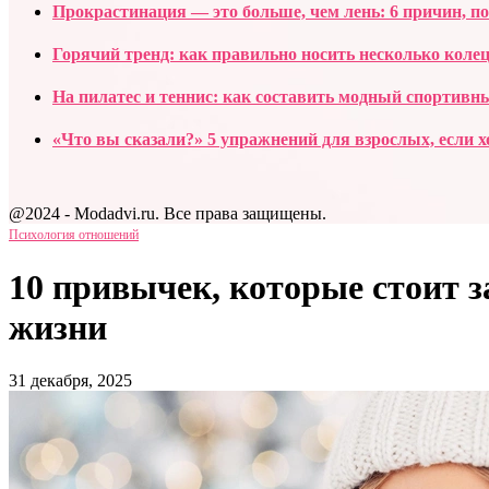
Прокрастинация — это больше, чем лень: 6 причин, п
Горячий тренд: как правильно носить несколько колец
На пилатес и теннис: как составить модный спортивн
«Что вы сказали?» 5 упражнений для взрослых, если х
@2024 - Modadvi.ru. Все права защищены.
Психология отношений
10 привычек, которые стоит з
жизни
31 декабря, 2025