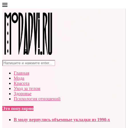
Главная
Мода
Красота
Уход за телом
Здоровье
Психология отношений
Это популярно
В моду вернулись объемные укладки из 1990-х