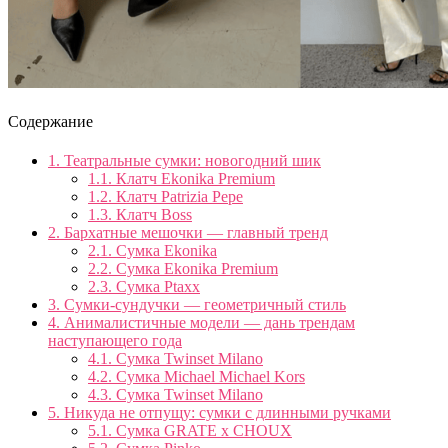
Содержание
1.
Театральные сумки: новогодний шик
1.1.
Клатч Ekonika Premium
1.2.
Клатч Patrizia Pepe
1.3.
Клатч Boss
2.
Бархатные мешочки — главный тренд
2.1.
Сумка Ekonika
2.2.
Сумка Ekonika Premium
2.3.
Сумка Ptaxx
3.
Сумки-сундучки — геометричный стиль
4.
Анималистичные модели — дань трендам
наступающего года
4.1.
Сумка Twinset Milano
4.2.
Сумка Michael Michael Kors
4.3.
Сумка Twinset Milano
5.
Никуда не отпущу: сумки с длинными ручками
5.1.
Сумка GRATE x CHOUX