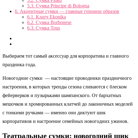
5.2.
Сумка Pinko
5.3.
Сумка Principe di Bologna
6.
Акцентные сумки — главные героини образов
6.1.
Клатч Ekonika
6.2.
Сумка Borbonese
6.3.
Сумка Tous
Выбираем тот самый аксессуар для корпоратива и главного
праздника года.
Новогодние сумки — настоящие проводники праздничного
настроения, в которых тренды сезона сливаются с блеском
фейерверков и пузырьками шампанского. От бархатных
мешочков и хромированных клатчей до лаконичных моделей
с тонкими ручками — именно они диктуют шик
корпоративов и настроение семейных новогодних ужинов.
Театральные сумки: новогодний шик