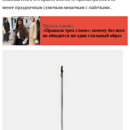
менее праздничным сумочкам-мешочкам с пайетками .
Читать также:
«Правило трех слоев»: почему без него
не обходится ни один стильный образ