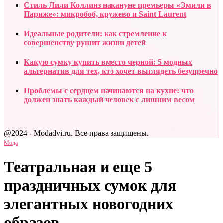
Стиль Лили Коллинз накануне премьеры «Эмили в
Париже»: микробоб, кружево и Saint Laurent
Идеальные родители: как стремление к
совершенству рушит жизни детей
Какую сумку купить вместо черной: 5 модных
альтернатив для тех, кто хочет выглядеть безупречно
Проблемы с сердцем начинаются на кухне: что
должен знать каждый человек с лишним весом
@2024 - Modadvi.ru. Все права защищены.
Мода
Театральная и еще 5
праздничных сумок для
элегантных новогодних
образов