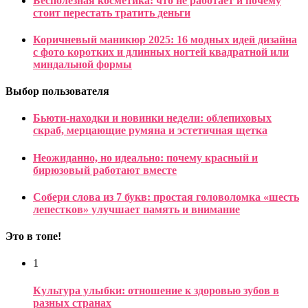
Бесполезная косметика: что не работает и почему
стоит перестать тратить деньги
Коричневый маникюр 2025: 16 модных идей дизайна
с фото коротких и длинных ногтей квадратной или
миндальной формы
Выбор пользователя
Бьюти-находки и новинки недели: облепиховых
скраб, мерцающие румяна и эстетичная щетка
Неожиданно, но идеально: почему красный и
бирюзовый работают вместе
Собери слова из 7 букв: простая головоломка «шесть
лепестков» улучшает память и внимание
Это в топе!
1
Культура улыбки: отношение к здоровью зубов в
разных странах