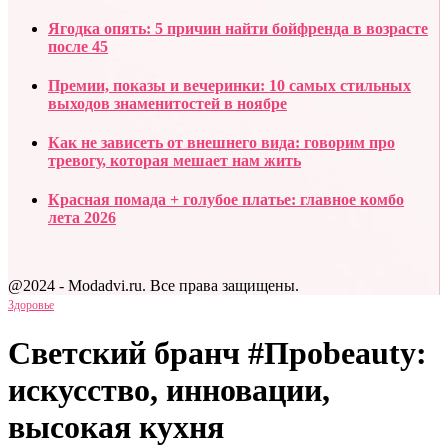
Ягодка опять: 5 причин найти бойфренда в возрасте
после 45
Премии, показы и вечеринки: 10 самых стильных
выходов знаменитостей в ноябре
Как не зависеть от внешнего вида: говорим про
тревогу, которая мешает нам жить
Красная помада + голубое платье: главное комбо
лета 2026
@2024 - Modadvi.ru. Все права защищены.
Здоровье
Светский бранч #Проbeauty:
искусство, инновации,
высокая кухня