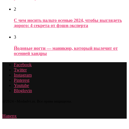
2
С чем носить пальто осенью 2024, чтобы выглядеть
дорого: 4 секрета от фэшн-эксперта
3
Йодовые ногти — маникюр, который вылечит от
осенней хандры
Facebook
Twitter
Instagram
Pinterest
Youtube
Bloglovin
@2024 - Modadvi.ru. Все права защищены.
Наверх