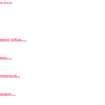
ер Олсен
род собак,...
ны,...
оматься...
ожет,...