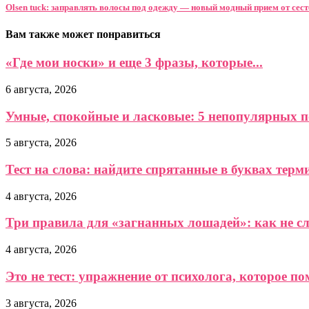
Olsen tuck: заправлять волосы под одежду — новый модный прием от сест
Вам также может понравиться
«Где мои носки» и еще 3 фразы, которые...
6 августа, 2026
Умные, спокойные и ласковые: 5 непопулярных по
5 августа, 2026
Тест на слова: найдите спрятанные в буквах терми
4 августа, 2026
Три правила для «загнанных лошадей»: как не сл
4 августа, 2026
Это не тест: упражнение от психолога, которое пом
3 августа, 2026