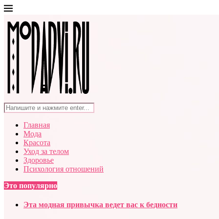
Главная
Мода
Красота
Уход за телом
Здоровье
Психология отношений
Это популярно
Эта модная привычка ведет вас к бедности