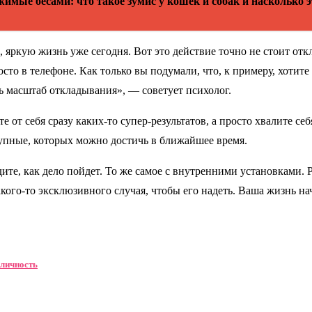
имые бесами: что такое зумис у кошек и собак и насколько э
 яркую жизнь уже сегодня. Вот это действие точно не стоит отк
то в телефоне. Как только вы подумали, что, к примеру, хотите 
ь масштаб откладывания», — советует психолог.
т себя сразу каких-то супер-результатов, а просто хвалите себя
упные, которых можно достичь в ближайшее время.
ите, как дело пойдет. То же самое с внутренними установками. 
кого-то эксклюзивного случая, чтобы его надеть. Ваша жизнь нач
 личность