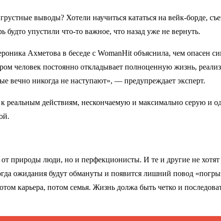
ь грустные выводы? Хотели научиться кататься на вейк-борде, съе
ь будто упустили что-то важное, что назад уже не вернуть.
роника Ахметова в беседе с WomanHit объяснила, чем опасен с
ром человек постоянно откладывает полноценную жизнь, реализ
е вечно никогда не наступают», — предупреждает эксперт.
и к реальным действиям, нескончаемую и максимально серую и о
ой.
от природы люди, но и перфекционисты. И те и другие не хотят 
огда ожидания будут обмануты и появится лишний повод «погрыз
 потом карьера, потом семья. Жизнь должа быть четко и последова