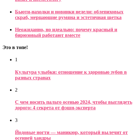
Бьюти-находки и новинки недели: облепиховых
скраб, мерцающие румяна и эстетичная щетка
Неожиданно, но идеально: почему красный и
бирюзовый работают вместе
Это в топе!
1
Культура улыбки: отношение к здоровью зубов в
разных странах
2
С чем носить пальто осенью 2024, чтобы выглядеть
дорого: 4 секрета от фэшн-эксперта
3
Йодовые ногти — маникюр, который вылечит от
осенней хандры