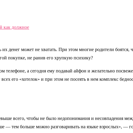
й как должное
ь их денег может не хватать. При этом многие родители боятся
рогой покупке, не ранив его хрупкую психику?
ком телефоне, а сегодня ему подавай айфон и желательно посвеже
у всех его «хотелок» и при этом не посеять в нем комплекс бедн
ревыше всего, чтобы не было недопонимания и несовпадения межд
арше — тем больше можно разговаривать на языке взрослых», — 