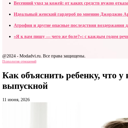
Весенний уход за кожей: от каких средств нужно отказ
Идеальный женский гардероб по мнению Джорджио Ар
Атрофия и другие опасные последствия воздержания
«Я к вам пишу — чего же боле?»: с каждым годом реч
@2024 - Modadvi.ru. Все права защищены.
Психология отношений
Как объяснить ребенку, что у 
выпускной
11 июня, 2026