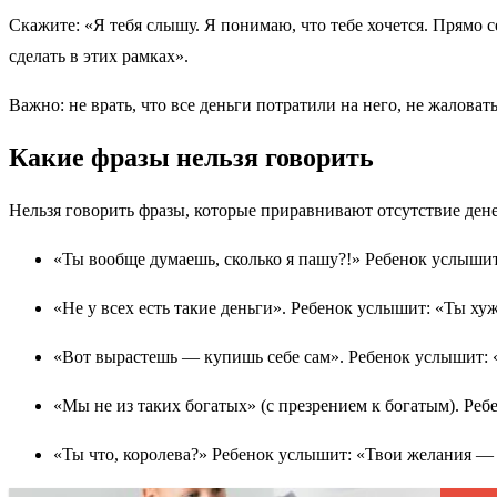
Скажите: «Я тебя слышу. Я понимаю, что тебе хочется. Прямо с
сделать в этих рамках».
Важно: не врать, что все деньги потратили на него, не жалова
Какие фразы нельзя говорить
Нельзя говорить фразы, которые приравнивают отсутствие ден
«Ты вообще думаешь, сколько я пашу?!» Ребенок услыши
«Не у всех есть такие деньги». Ребенок услышит: «Ты ху
«Вот вырастешь — купишь себе сам». Ребенок услышит: 
«Мы не из таких богатых» (с презрением к богатым). Ре
«Ты что, королева?» Ребенок услышит: «Твои желания — 