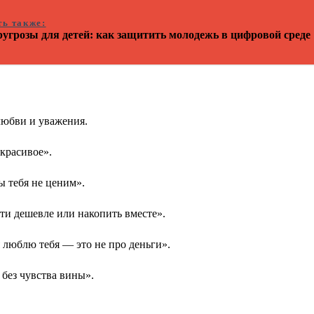
ть также:
угрозы для детей: как защитить молодежь в цифровой среде
любви и уважения.
 красивое».
ы тебя не ценим».
ти дешевле или накопить вместе».
 я люблю тебя — это не про деньги».
 без чувства вины».