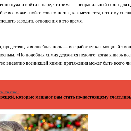
енно нужно войти в паре, что зима — неправильный сезон для о
бре все может пойти совсем не так, как мечтается, поэтому спе
спешить заводить отношения в это время.
а, предстоящая волшебная ночь — все работает как мощный эмоци
носным. «Но подобная химия держится недолго: когда январь во
тво внезапно возникшей химии притяжения может быть всего лиш
ть также:
 вещей, которые мешают вам стать по-настоящему счастли