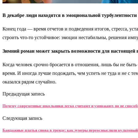
В декабре люди находятся в эмоциональной турбулентности
Конец года — время отчетов и подведения итогов, стресса, ус
строить что-то устойчивое: эмоции нестабильны, решения импул
Зимний роман может закрыть возможности для настоящей 
Когда человек срочно бросается в отношения, лишь бы не быть 
время. И иногда лучше подождать, чем успеть не туда и не с те
оказался рядом случайно.
Предыдущая запись
Почему современные школьники легко считают и умножают, но не способ
Следующая запись
Бандажные платья снова в тренде: как зумеры переосмыслили культовый 