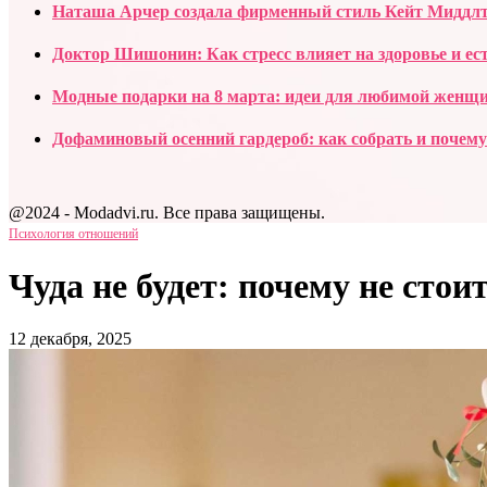
Наташа Арчер создала фирменный стиль Кейт Миддлто
Доктор Шишонин: Как стресс влияет на здоровье и ест
Модные подарки на 8 марта: идеи для любимой женщи
Дофаминовый осенний гардероб: как собрать и почему
@2024 - Modadvi.ru. Все права защищены.
Психология отношений
Чуда не будет: почему не сто
12 декабря, 2025