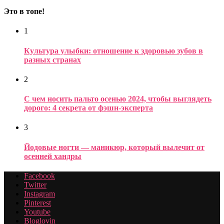
Это в топе!
1
Культура улыбки: отношение к здоровью зубов в
разных странах
2
С чем носить пальто осенью 2024, чтобы выглядеть
дорого: 4 секрета от фэшн-эксперта
3
Йодовые ногти — маникюр, который вылечит от
осенней хандры
Facebook
Twitter
Instagram
Pinterest
Youtube
Bloglovin