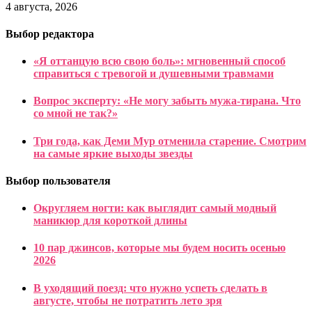
4 августа, 2026
Выбор редактора
«Я оттанцую всю свою боль»: мгновенный способ
справиться с тревогой и душевными травмами
Вопрос эксперту: «Не могу забыть мужа-тирана. Что
со мной не так?»
Три года, как Деми Мур отменила старение. Смотрим
на самые яркие выходы звезды
Выбор пользователя
Округляем ногти: как выглядит самый модный
маникюр для короткой длины
10 пар джинсов, которые мы будем носить осенью
2026
В уходящий поезд: что нужно успеть сделать в
августе, чтобы не потратить лето зря