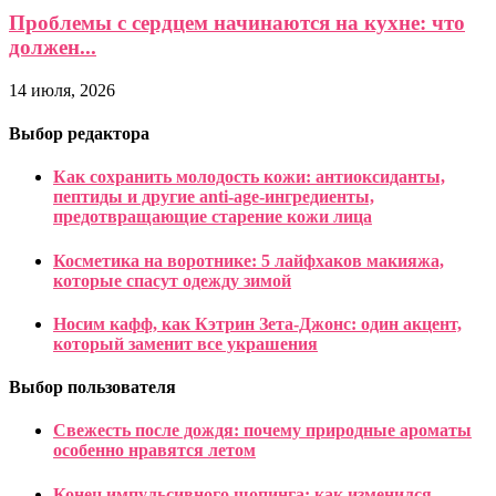
Проблемы с сердцем начинаются на кухне: что
должен...
14 июля, 2026
Выбор редактора
Как сохранить молодость кожи: антиоксиданты,
пептиды и другие anti-age-ингредиенты,
предотвращающие старение кожи лица
Косметика на воротнике: 5 лайфхаков макияжа,
которые спасут одежду зимой
Носим кафф, как Кэтрин Зета-Джонс: один акцент,
который заменит все украшения
Выбор пользователя
Свежесть после дождя: почему природные ароматы
особенно нравятся летом
Конец импульсивного шопинга: как изменился