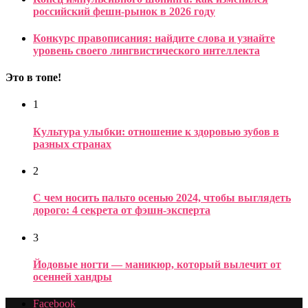
российский фешн-рынок в 2026 году
Конкурс правописания: найдите слова и узнайте
уровень своего лингвистического интеллекта
Это в топе!
1
Культура улыбки: отношение к здоровью зубов в
разных странах
2
С чем носить пальто осенью 2024, чтобы выглядеть
дорого: 4 секрета от фэшн-эксперта
3
Йодовые ногти — маникюр, который вылечит от
осенней хандры
Facebook