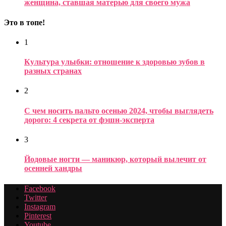
женщина, ставшая матерью для своего мужа
Это в топе!
1
Культура улыбки: отношение к здоровью зубов в
разных странах
2
С чем носить пальто осенью 2024, чтобы выглядеть
дорого: 4 секрета от фэшн-эксперта
3
Йодовые ногти — маникюр, который вылечит от
осенней хандры
Facebook
Twitter
Instagram
Pinterest
Youtube