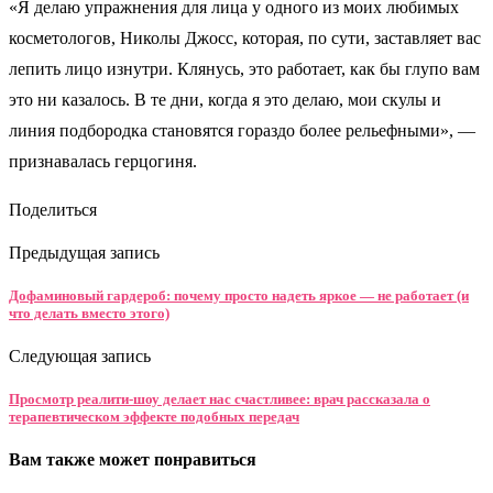
«Я делаю упражнения для лица у одного из моих любимых
косметологов, Николы Джосс, которая, по сути, заставляет вас
лепить лицо изнутри. Клянусь, это работает, как бы глупо вам
это ни казалось. В те дни, когда я это делаю, мои скулы и
линия подбородка становятся гораздо более рельефными», —
признавалась герцогиня.
Поделиться
Предыдущая запись
Дофаминовый гардероб: почему просто надеть яркое — не работает (и
что делать вместо этого)
Следующая запись
Просмотр реалити-шоу делает нас счастливее: врач рассказала о
терапевтическом эффекте подобных передач
Вам также может понравиться