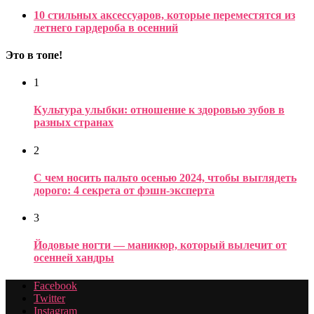
10 стильных аксессуаров, которые переместятся из
летнего гардероба в осенний
Это в топе!
1
Культура улыбки: отношение к здоровью зубов в
разных странах
2
С чем носить пальто осенью 2024, чтобы выглядеть
дорого: 4 секрета от фэшн-эксперта
3
Йодовые ногти — маникюр, который вылечит от
осенней хандры
Facebook
Twitter
Instagram