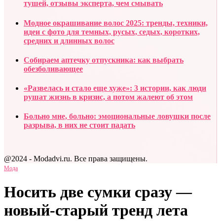
тушей, отзывы эксперта, чем смывать
Модное окрашивание волос 2025: тренды, техники,
идеи с фото для темных, русых, седых, коротких,
средних и длинных волос
Собираем аптечку отпускника: как выбрать
обезболивающее
«Развелась и стало еще хуже»: 3 истории, как люди
рушат жизнь в кризис, а потом жалеют об этом
Больно мне, больно: эмоциональные ловушки после
разрыва, в них не стоит падать
@2024 - Modadvi.ru. Все права защищены.
Мода
Носить две сумки сразу —
новый-старый тренд лета