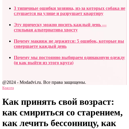
3 типичные ошибки хозяина, из-за которых собака не
слушается на улице и разрушает квартиру
Эту прическу можно носить каждый день —
стильная альтернатива хвосту
Почему макияж не держится: 5 ошибок, которые вы
совершаете каждый день
Почему мы постоянно выбираем одинаковую одежду
(и как выйти из этого круга)
@2024 - Modadvi.ru. Все права защищены.
Красота
Как принять свой возраст:
как смириться со старением,
как лечить бессонницу, как