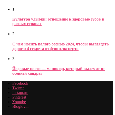
1
Культура улыбки: отношение к здоровью зубов в
разных странах
2
С чем носить пальто осенью 2024, чтобы выглядеть
дорого: 4 секрета от фэшн-эксперта
3
Йодовые ногти — маникюр, который вылечит от
осенней хандры
Facebook
Twitter
Instagram
Pinterest
Youtube
Bloglovin