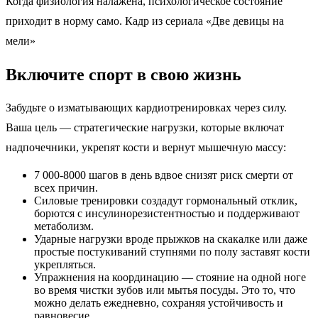
Когда физиология налажена, психологическое состояние
приходит в норму само. Кадр из сериала «Две девицы на
мели»
Включите спорт в свою жизнь
Забудьте о изматывающих кардиотренировках через силу.
Ваша цель — стратегические нагрузки, которые включат
надпочечники, укрепят кости и вернут мышечную массу:
7 000-8000 шагов в день вдвое снизят риск смерти от
всех причин.
Силовые тренировки создадут гормональный отклик,
борются с инсулинорезистентностью и поддерживают
метаболизм.
Ударные нагрузки вроде прыжков на скакалке или даже
простые постукиваний ступнями по полу заставят кости
укрепляться.
Упражнения на координацию — стояние на одной ноге
во время чистки зубов или мытья посуды. Это то, что
можно делать ежедневно, сохраняя устойчивость и
равновесие.