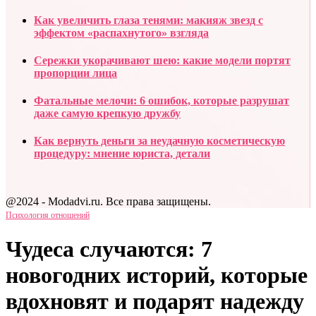
Как увеличить глаза тенями: макияж звезд с
эффектом «распахнутого» взгляда
Сережки укорачивают шею: какие модели портят
пропорции лица
Фатальные мелочи: 6 ошибок, которые разрушат
даже самую крепкую дружбу
Как вернуть деньги за неудачную косметическую
процедуру: мнение юриста, детали
@2024 - Modadvi.ru. Все права защищены.
Психология отношений
Чудеса случаются: 7
новогодних историй, которые
вдохновят и подарят надежду