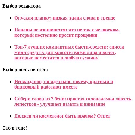
Выбор редактора
Опуская планку: низкая талия снова в тренде
Пацаны не извиняются: что не так с человеком,
который постоянно просит прощения
Топ-7 лучших компактных бьюти-средств: список
мини-средств для красоты кожи лица и волос,
которые поместятся в любую сумочку
Выбор пользователя
Неожиданно, но идеально: почему красный и
бирюзовый работают вместе
Собери слова из 7 букв: простая головоломка «шесть
лепестков» улучшает память и внимание
Должен ли косметолог быть врачом? Ответ
Это в топе!