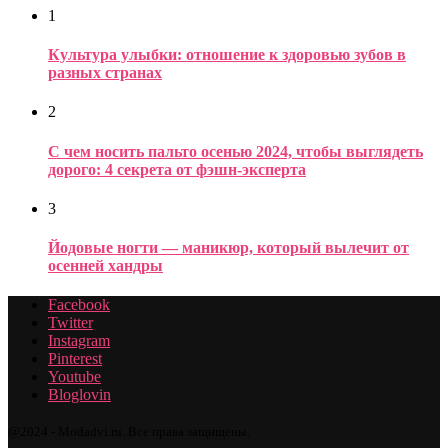
1
Культура улыбки: отношение к здоровью зубов в
разных странах
2
С чем носить пальто осенью 2024, чтобы выглядеть
дорого: 4 секрета от фэшн-эксперта
3
Йодовые ногти — маникюр, который вылечит от
осенней хандры
Facebook
Twitter
Instagram
Pinterest
Youtube
Bloglovin
@2024 - Modadvi.ru. Все права защищены.