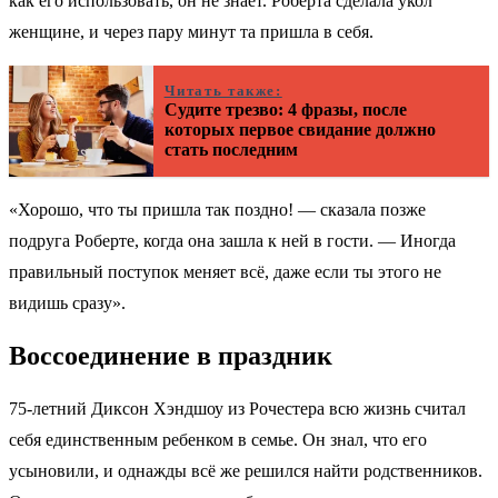
как его использовать, он не знает. Роберта сделала укол
женщине, и через пару минут та пришла в себя.
Читать также:
Судите трезво: 4 фразы, после
которых первое свидание должно
стать последним
«Хорошо, что ты пришла так поздно! — сказала позже
подруга Роберте, когда она зашла к ней в гости. — Иногда
правильный поступок меняет всё, даже если ты этого не
видишь сразу».
Воссоединение в праздник
75-летний Диксон Хэндшоу из Рочестера всю жизнь считал
себя единственным ребенком в семье. Он знал, что его
усыновили, и однажды всё же решился найти родственников.