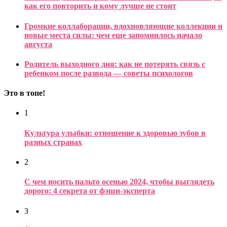
как его повторить и кому лучше не стоит
Громкие коллаборации, вдохновляющие коллекции и
новые места силы: чем еще запомнилось начало
августа
Родитель выходного дня: как не потерять связь с
ребенком после развода — советы психологов
Это в топе!
1
Культура улыбки: отношение к здоровью зубов в
разных странах
2
С чем носить пальто осенью 2024, чтобы выглядеть
дорого: 4 секрета от фэшн-эксперта
3